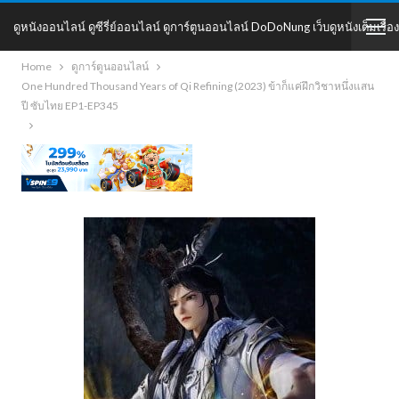
ดูหนังออนไลน์ ดูซีรี่ย์ออนไลน์ ดูการ์ตูนออนไลน์ DoDoNung เว็บดูหนังเต็มเรื่อง
Home
ดูการ์ตูนออนไลน์
DoDoNung
One Hundred Thousand Years of Qi Refining (2023) ข้าก็แค่ฝึกวิชาหนึ่งแสน
ปี ซับไทย EP1-EP345