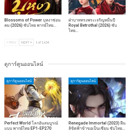
Blossoms of Power บุหงาซ่อน
ฝ่าบาททรงพระเจริญหมื่นปี
คม (2026) ซับไทย พากย์ไทย…
Royal Betrothal (2026) ซับ
ไทย…
PREV
NEXT
1 of 1,654
ดูการ์ตูนออนไลน์
ดูการ์ตูนออนไลน์
ดูการ์ตูนออนไลน์
Perfect World โลกอันสมบูรณ์
Renegade Immortal (2023) ฝืน
แบบ พากย์ไทย EP1-EP270
ลิขิตฟ้าข้าขอเป็นเซียน ซับไทย…