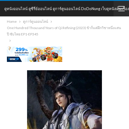
ดูหนังออนไลน์ ดูซีรี่ย์ออนไลน์ ดูการ์ตูนออนไลน์ DoDoNung เว็บดูหนังเต็มเรื่อง
Home
ดูการ์ตูนออนไลน์
DoDoNung
One Hundred Thousand Years of Qi Refining (2023) ข้าก็แค่ฝึกวิชาหนึ่งแสน
ปี ซับไทย EP1-EP345