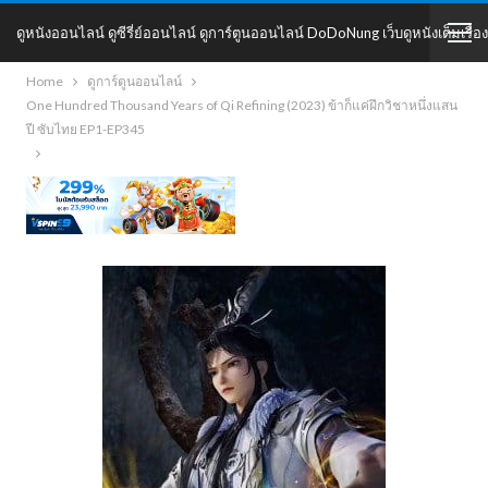
ดูหนังออนไลน์ ดูซีรี่ย์ออนไลน์ ดูการ์ตูนออนไลน์ DoDoNung เว็บดูหนังเต็มเรื่อง
Home
ดูการ์ตูนออนไลน์
DoDoNung
One Hundred Thousand Years of Qi Refining (2023) ข้าก็แค่ฝึกวิชาหนึ่งแสน
ปี ซับไทย EP1-EP345