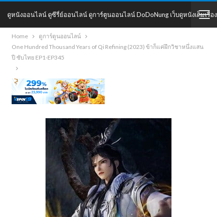
ดูหนังออนไลน์ ดูซีรี่ย์ออนไลน์ ดูการ์ตูนออนไลน์ DoDoNung เว็บดูหนังเต็มเรื่อง
Home
ดูการ์ตูนออนไลน์
DoDoNung
One Hundred Thousand Years of Qi Refining (2023) ข้าก็แค่ฝึกวิชาหนึ่งแสน
ปี ซับไทย EP1-EP345