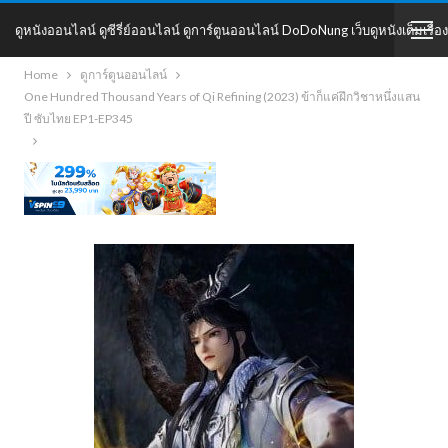
ดูหนังออนไลน์ ดูซีรี่ย์ออนไลน์ ดูการ์ตูนออนไลน์ DoDoNung เว็บดูหนังเต็มเรื่อง
Home
ดูการ์ตูนออนไลน์
DoDoNung
One Hundred Thousand Years of Qi Refining (2023) ข้าก็แค่ฝึกวิชาหนึ่งแสน
ปี ซับไทย EP1-EP345