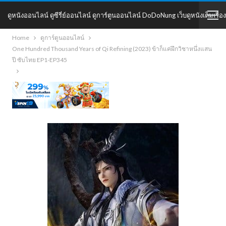
ดูหนังออนไลน์ ดูซีรี่ย์ออนไลน์ ดูการ์ตูนออนไลน์ DoDoNung เว็บดูหนังเต็มเรื่อง
Home
ดูการ์ตูนออนไลน์
DoDoNung
One Hundred Thousand Years of Qi Refining (2023) ข้าก็แค่ฝึกวิชาหนึ่งแสน
ปี ซับไทย EP1-EP345