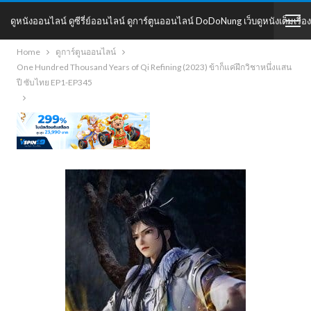
ดูหนังออนไลน์ ดูซีรี่ย์ออนไลน์ ดูการ์ตูนออนไลน์ DoDoNung เว็บดูหนังเต็มเรื่อง
Home
ดูการ์ตูนออนไลน์
DoDoNung
One Hundred Thousand Years of Qi Refining (2023) ข้าก็แค่ฝึกวิชาหนึ่งแสน
ปี ซับไทย EP1-EP345