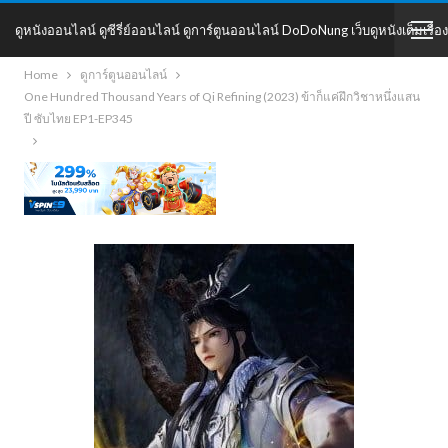
ดูหนังออนไลน์ ดูซีรี่ย์ออนไลน์ ดูการ์ตูนออนไลน์ DoDoNung เว็บดูหนังเต็มเรื่อง
Home
ดูการ์ตูนออนไลน์
DoDoNung
One Hundred Thousand Years of Qi Refining (2023) ข้าก็แค่ฝึกวิชาหนึ่งแสน
ปี ซับไทย EP1-EP345