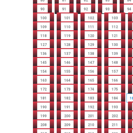
80
81
82
83
84
90
91
92
93
94
100
101
102
103
109
110
111
112
118
119
120
121
127
128
129
130
136
137
138
139
145
146
147
148
154
155
156
157
163
164
165
166
172
173
174
175
181
182
183
184
1
190
191
192
193
199
200
201
202
208
209
210
211