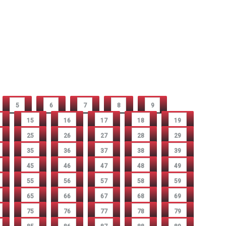
5
6
7
8
9
15
16
17
18
19
25
26
27
28
29
35
36
37
38
39
45
46
47
48
49
55
56
57
58
59
65
66
67
68
69
75
76
77
78
79