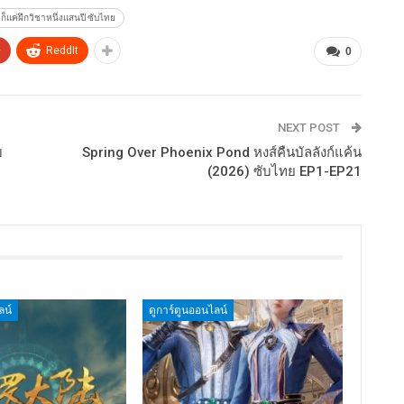
็แค่ฝึกวิชาหนึ่งแสนปี ซับไทย
+
ReddIt
0
NEXT POST
บ
Spring Over Phoenix Pond หงส์คืนบัลลังก์แค้น
(2026) ซับไทย EP1-EP21
ลน์
ดูการ์ตูนออนไลน์