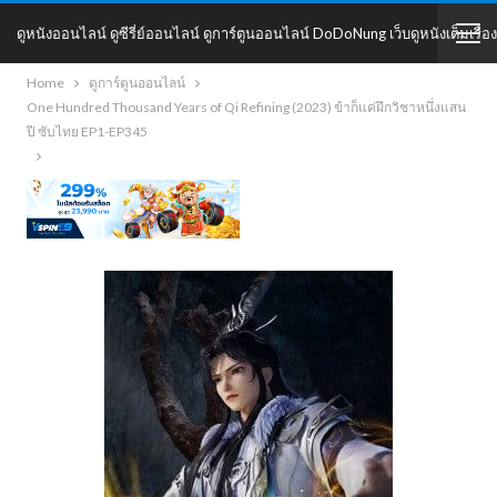
ดูหนังออนไลน์ ดูซีรี่ย์ออนไลน์ ดูการ์ตูนออนไลน์ DoDoNung เว็บดูหนังเต็มเรื่อง
Home
ดูการ์ตูนออนไลน์
DoDoNung
One Hundred Thousand Years of Qi Refining (2023) ข้าก็แค่ฝึกวิชาหนึ่งแสน
ปี ซับไทย EP1-EP345