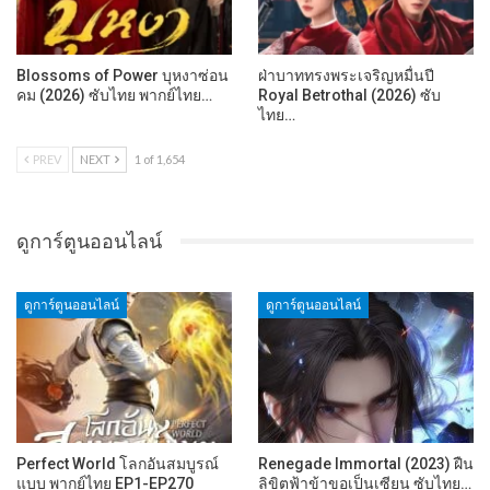
Blossoms of Power บุหงาซ่อน
ฝ่าบาททรงพระเจริญหมื่นปี
คม (2026) ซับไทย พากย์ไทย…
Royal Betrothal (2026) ซับ
ไทย…
PREV
NEXT
1 of 1,654
ดูการ์ตูนออนไลน์
ดูการ์ตูนออนไลน์
ดูการ์ตูนออนไลน์
Perfect World โลกอันสมบูรณ์
Renegade Immortal (2023) ฝืน
แบบ พากย์ไทย EP1-EP270
ลิขิตฟ้าข้าขอเป็นเซียน ซับไทย…