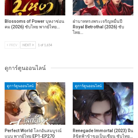
Blossoms of Power บุหงาซ่อน
ฝ่าบาททรงพระเจริญหมื่นปี
คม (2026) ซับไทย พากย์ไทย…
Royal Betrothal (2026) ซับ
ไทย…
PREV
NEXT
1 of 1,654
ดูการ์ตูนออนไลน์
ดูการ์ตูนออนไลน์
ดูการ์ตูนออนไลน์
Perfect World โลกอันสมบูรณ์
Renegade Immortal (2023) ฝืน
แบบ พากย์ไทย EP1-EP270
ลิขิตฟ้าข้าขอเป็นเซียน ซับไทย…