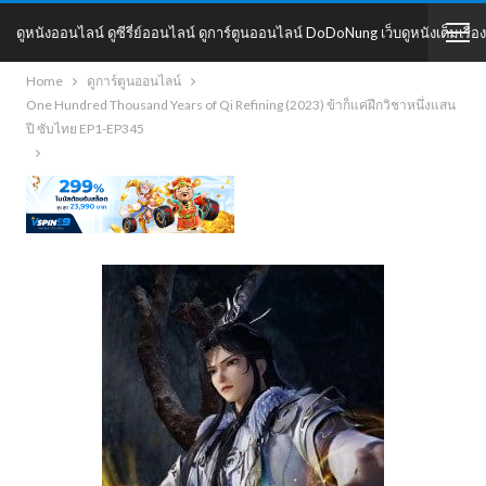
ดูหนังออนไลน์ ดูซีรี่ย์ออนไลน์ ดูการ์ตูนออนไลน์ DoDoNung เว็บดูหนังเต็มเรื่อง
Home
ดูการ์ตูนออนไลน์
DoDoNung
One Hundred Thousand Years of Qi Refining (2023) ข้าก็แค่ฝึกวิชาหนึ่งแสน
ปี ซับไทย EP1-EP345