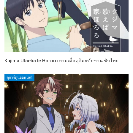
Kujima Utaeba Ie Hororo ยามเมื่อคุจิมะขับขาน ซับไทย…
ดูการ์ตูนออนไลน์