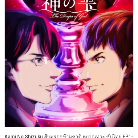
Kami No Shizuku สืบมรดกข้ามชาติ หยาดเทวะ ซับไทย EP1-