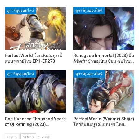
ดูการ์ตูนออนไลน์
ดูการ์ตูนออนไลน์
Perfect World โลกอันสมบูรณ์
Renegade Immortal (2023) ฝืน
แบบ พากย์ไทย EP1-EP270
ลิขิตฟ้าข้าขอเป็นเซียน ซับไทย…
ดูการ์ตูนออนไลน์
ดูการ์ตูนออนไลน์
One Hundred Thousand Years
Perfect World (Wanmei Shijie)
of Qi Refining (2023)…
โลกอันสมบูรณ์แบบ ซับไทย…
PREV
NEXT
1 of 733