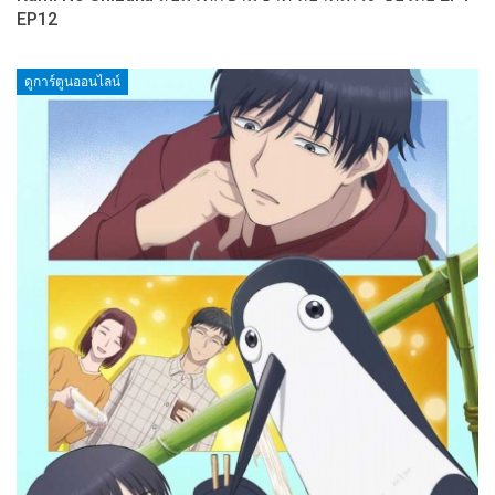
EP12
ดูการ์ตูนออนไลน์