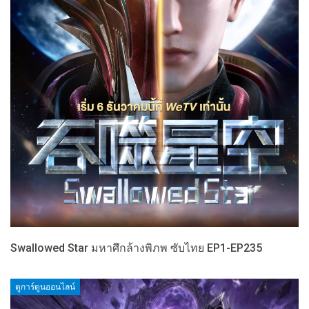
Swallowed Star มหาศึกล้างพิภพ ซับไทย EP1-EP235
ดูการ์ตูนออนไลน์