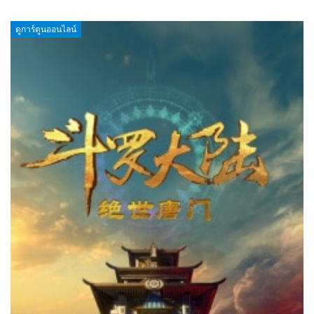
ดูการ์ตูนออนไลน์