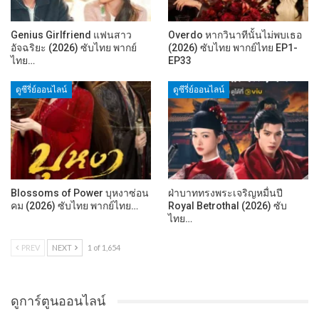
Genius Girlfriend แฟนสาว
Overdo หากวินาทีนั้นไม่พบเธอ
อัจฉริยะ (2026) ซับไทย พากย์
(2026) ซับไทย พากย์ไทย EP1-
ไทย…
EP33
ดูซีรี่ย์ออนไลน์
ดูซีรี่ย์ออนไลน์
Blossoms of Power บุหงาซ่อน
ฝ่าบาททรงพระเจริญหมื่นปี
คม (2026) ซับไทย พากย์ไทย…
Royal Betrothal (2026) ซับ
ไทย…
PREV
NEXT
1 of 1,654
ดูการ์ตูนออนไลน์