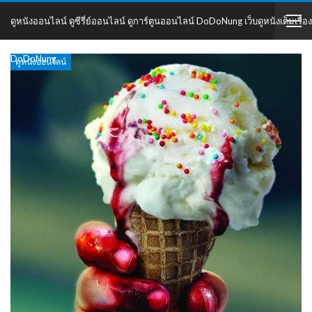
ดูหนังออนไลน์ ดูซีรี่ย์ออนไลน์ ดูการ์ตูนออนไลน์ DoDoNung เว็บดูหนังเต็มเรื่อง
DoDoNung
ดูหนังออนไลน์