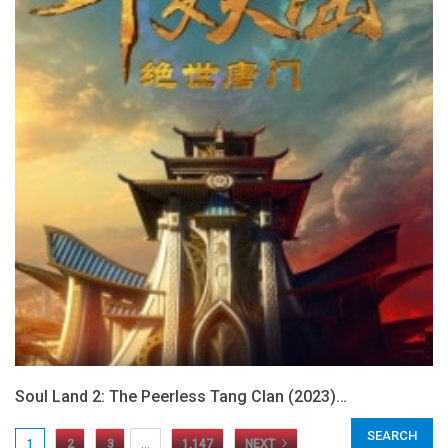
Soul Land 2: The Peerless Tang Clan (2023)…
1
2
3
…
1,147
NEXT