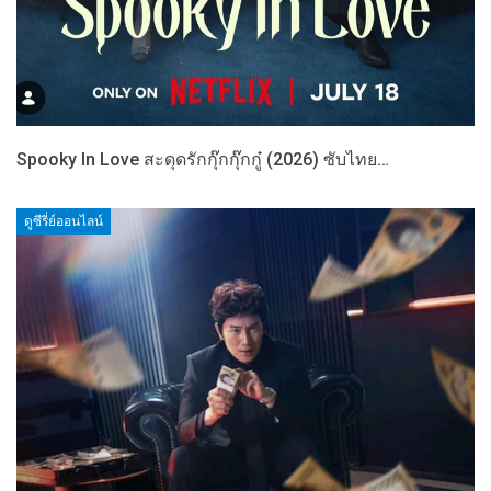
Spooky In Love สะดุดรักกุ๊กกุ๊กกู๋ (2026) ซับไทย…
ดูซีรี่ย์ออนไลน์