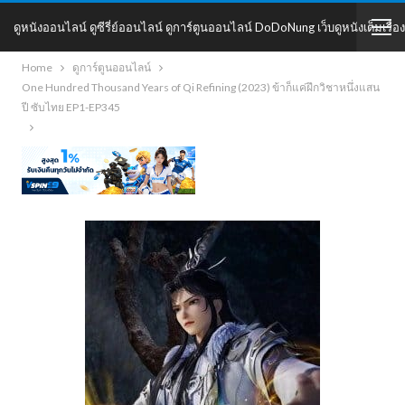
ดูหนังออนไลน์ ดูซีรี่ย์ออนไลน์ ดูการ์ตูนออนไลน์ DoDoNung เว็บดูหนังเต็มเรื่อง
Home
ดูการ์ตูนออนไลน์
DoDoNung
One Hundred Thousand Years of Qi Refining (2023) ข้าก็แค่ฝึกวิชาหนึ่งแสน
ปี ซับไทย EP1-EP345