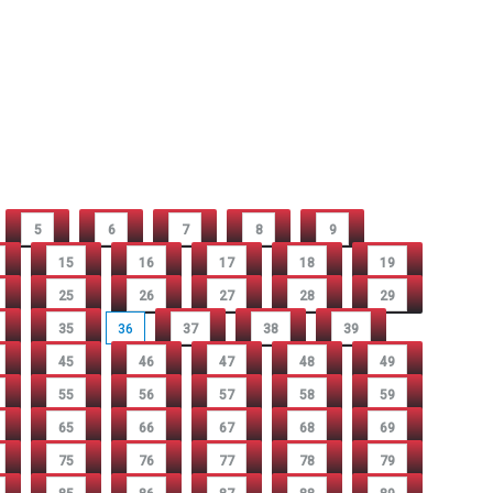
5
6
7
8
9
15
16
17
18
19
25
26
27
28
29
35
36
37
38
39
45
46
47
48
49
55
56
57
58
59
65
66
67
68
69
75
76
77
78
79