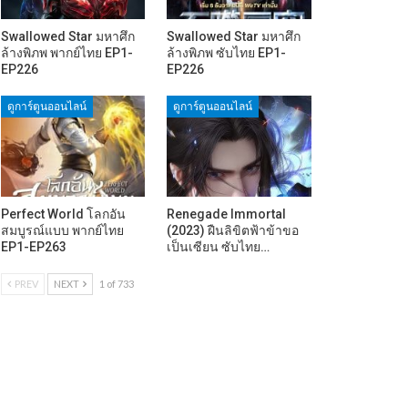
Swallowed Star มหาศึก
Swallowed Star มหาศึก
ล้างพิภพ พากย์ไทย EP1-
ล้างพิภพ ซับไทย EP1-
EP226
EP226
ดูการ์ตูนออนไลน์
ดูการ์ตูนออนไลน์
Perfect World โลกอัน
Renegade Immortal
สมบูรณ์แบบ พากย์ไทย
(2023) ฝืนลิขิตฟ้าข้าขอ
EP1-EP263
เป็นเซียน ซับไทย…
PREV
NEXT
1 of 733