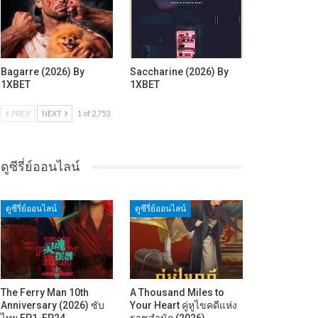
Bagarre (2026) By
Saccharine (2026) By
1XBET
1XBET
PREV
NEXT
1 of 2,753
ดูซีรี่ย์ออนไลน์
ดูซีรี่ย์ออนไลน์
ดูซีรี่ย์ออนไลน์
The Ferry Man 10th
A Thousand Miles to
Anniversary (2026) ซับ
Your Heart คู่หูไขคดีแห่ง
ไทย EP1-EP24
ราชสำนัก (2026)…