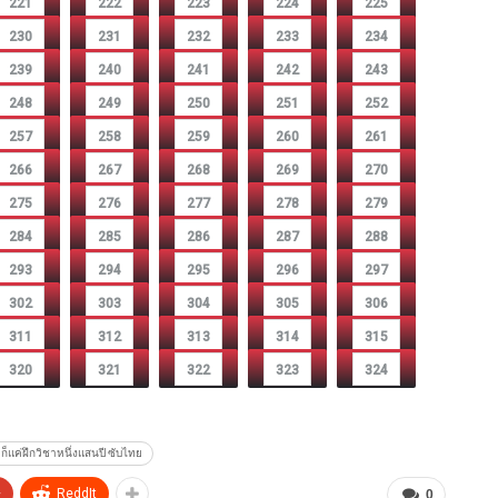
221
222
223
224
225
230
231
232
233
234
239
240
241
242
243
248
249
250
251
252
257
258
259
260
261
266
267
268
269
270
275
276
277
278
279
284
285
286
287
288
293
294
295
296
297
302
303
304
305
306
311
312
313
314
315
320
321
322
323
324
็แค่ฝึกวิชาหนึ่งแสนปี ซับไทย
+
ReddIt
0