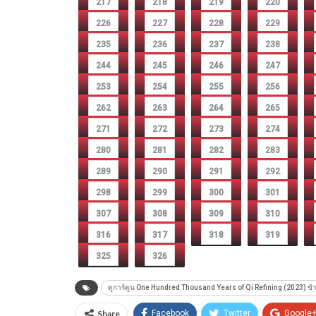
217
218
219
220
226
227
228
229
235
236
237
238
244
245
246
247
253
254
255
256
262
263
264
265
271
272
273
274
280
281
282
283
289
290
291
292
298
299
300
301
307
308
309
310
316
317
318
319
325
326
ดูการ์ตูน One Hundred Thousand Years of Qi Refining (2023) ข้าก
Share
Facebook
Twitter
Google