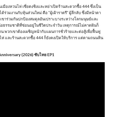
เมืองหวนไห่ เซี่ยตงชิงและหย่าเปิดร้านสะดวกซื้อ 444 ซึ่งเป็น
่วมงานกับหุ้นส่วนใหม่ คือ “ผู้เฝ้าราตรี” ผู้ลึกลับ ซึ่งมีหน้าตา
วกเขาร่วมกันปกป้องสมดุลอันเปราะบางระหว่างโลกมนุษย์และ
รรมชาติที่ซ่อนอยู่ในชีวิตประจำวัน เหตุการณ์ไม่คาดฝันก็
พวกเขาต้องเผชิญหน้ากับแผนการชั่วร้ายและต่อสู้เพื่อฟื้นฟู
นไห่ และร้านสะดวกซื้อ 444 ก็ยังคงเปิดให้บริการ แต่ตามถนนหิน
nniversary (2026) ซับไทย EP1