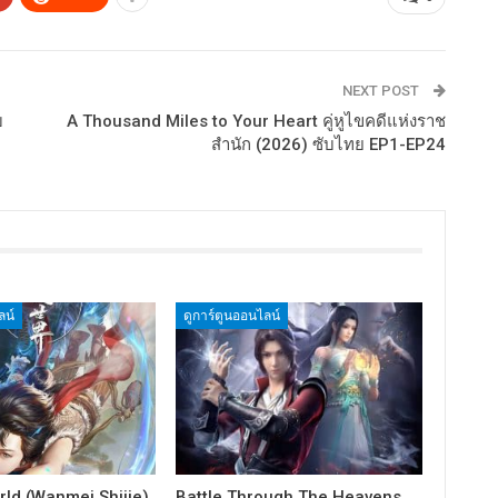
NEXT POST
บ
A Thousand Miles to Your Heart คู่หูไขคดีแห่งราช
สำนัก (2026) ซับไทย EP1-EP24
ลน์
ดูการ์ตูนออนไลน์
rld (Wanmei Shijie)
Battle Through The Heavens