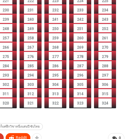
221
222
223
224
225
230
231
232
233
234
239
240
241
242
243
248
249
250
251
252
257
258
259
260
261
266
267
268
269
270
275
276
277
278
279
284
285
286
287
288
293
294
295
296
297
302
303
304
305
306
311
312
313
314
315
320
321
322
323
324
็แค่ฝึกวิชาหนึ่งแสนปี ซับไทย
+
ReddIt
0