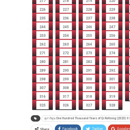
217
218
219
220
226
227
228
229
235
236
237
238
244
245
246
247
253
254
255
256
262
263
264
265
271
272
273
274
280
281
282
283
289
290
291
292
298
299
300
301
307
308
309
310
316
317
318
319
325
326
327
328
ดูการ์ตูน One Hundred Thousand Years of Qi Refining (2023) ข้าก
Share
Facebook
Twitter
Google