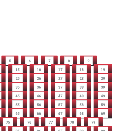
5
6
7
8
9
15
16
17
18
19
25
26
27
28
29
35
36
37
38
39
45
46
47
48
49
55
56
57
58
59
65
66
67
68
69
75
76
77
78
79