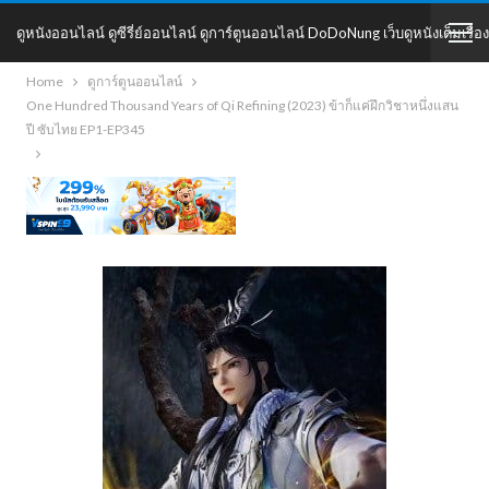
ดูหนังออนไลน์ ดูซีรี่ย์ออนไลน์ ดูการ์ตูนออนไลน์ DoDoNung เว็บดูหนังเต็มเรื่อง
Home
ดูการ์ตูนออนไลน์
DoDoNung
One Hundred Thousand Years of Qi Refining (2023) ข้าก็แค่ฝึกวิชาหนึ่งแสน
ปี ซับไทย EP1-EP345