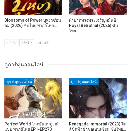
Blossoms of Power บุหงาซ่อน
ฝ่าบาททรงพระเจริญหมื่นปี
คม (2026) ซับไทย พากย์ไทย…
Royal Betrothal (2026) ซับ
ไทย…
PREV
NEXT
1 of 1,654
ดูการ์ตูนออนไลน์
ดูการ์ตูนออนไลน์
ดูการ์ตูนออนไลน์
Perfect World โลกอันสมบูรณ์
Renegade Immortal (2023) ฝืน
แบบ พากย์ไทย EP1-EP270
ลิขิตฟ้าข้าขอเป็นเซียน ซับไทย…