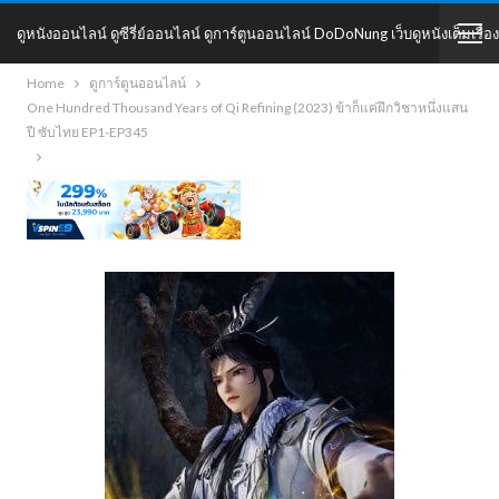
ดูหนังออนไลน์ ดูซีรี่ย์ออนไลน์ ดูการ์ตูนออนไลน์ DoDoNung เว็บดูหนังเต็มเรื่อง
Home
ดูการ์ตูนออนไลน์
DoDoNung
One Hundred Thousand Years of Qi Refining (2023) ข้าก็แค่ฝึกวิชาหนึ่งแสน
ปี ซับไทย EP1-EP345