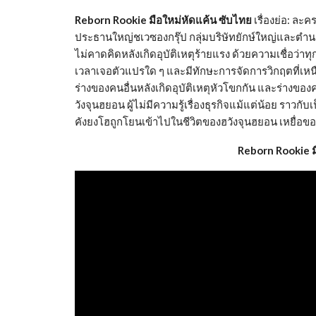
Reborn Rookie มือใหม่หัดแค้น ซับไทย
เรื่องย่อ: ละค
ประธานใหญ่ชเวซองกรุ๊ป กลุ่มบริษัทยักษ์ใหญ่และตำนาน
ไม่คาดคิดหลังเกิดอุบัติเหตุร้ายแรง ด้วยความเชื่อว
เวลาเจอตัวแปรใด ๆ และมีทักษะการจัดการวิกฤตที่เหนือก
ร่างของคนอื่นหลังเกิดอุบัติเหตุหัวโขกกัน และร่างของค
วังจุนฮยอน ผู้ไม่มีความรู้เรื่องธุรกิจแม้แต่น้อย ราวก
คังยงโฮถูกโยนเข้าไปในชีวิตของฮวังจุนฮยอน เหยื่อของ
Reborn Rookie ม