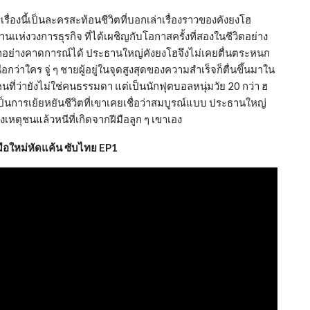
รเรื่องนี้เป็นละครสะท้อนชีวิตที่บอกเล่าเรื่องราวของคังยงโฮ
แห่งวงการธุรกิจ ที่ได้เผชิญกับโอกาสครั้งที่สองในชีวิตอย่าง
่าทุกอย่างคาดการณ์ได้ ประธานใหญ่คังยงโฮจึงไม่เคยตื่นตระหนก
ว่าใคร จู่ ๆ ชายผู้อยู่ในจุดสูงสุดของความสำเร็จก็ตื่นขึ้นมาใน
นที่ว่ายังไม่ใช่คนธรรมดา แต่เป็นนักฟุตบอลหนุ่มวัย 20 กว่า ฮ
ับเป็นการเย้ยหยันชีวิตที่เขาเคยเชื่อว่าสมบูรณ์แบบ ประธานใหญ่
เหตุชนแล้วหนีที่เกิดจากฝีมือลูก ๆ เขาเอง
ือใหม่หัดแค้น ซับไทย EP1