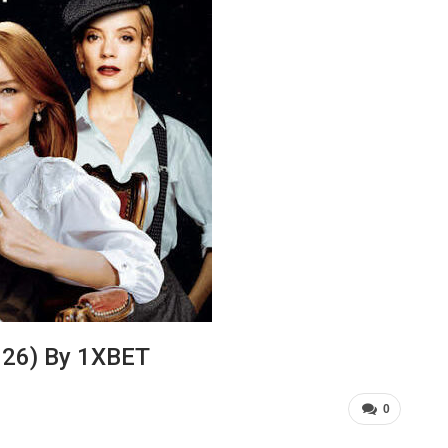
2026) By 1XBET
0