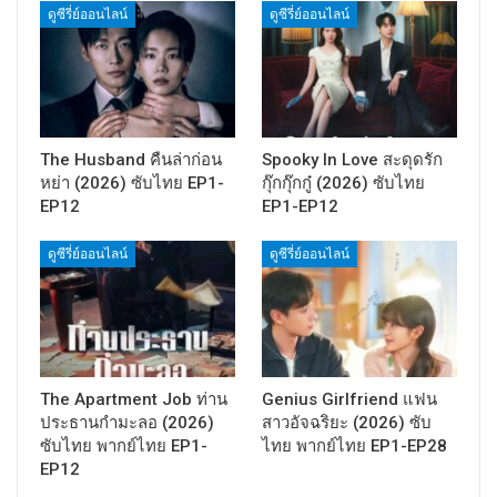
ดูซีรี่ย์ออนไลน์
ดูซีรี่ย์ออนไลน์
The Husband คืนล่าก่อน
Spooky In Love สะดุดรัก
หย่า (2026) ซับไทย EP1-
กุ๊กกุ๊กกู๋ (2026) ซับไทย
EP12
EP1-EP12
ดูซีรี่ย์ออนไลน์
ดูซีรี่ย์ออนไลน์
The Apartment Job ท่าน
Genius Girlfriend แฟน
ประธานกำมะลอ (2026)
สาวอัจฉริยะ (2026) ซับ
ซับไทย พากย์ไทย EP1-
ไทย พากย์ไทย EP1-EP28
EP12