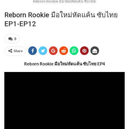
Reborn Rookie มือใหม่หัดแค้น ซับไทย
Reborn Rookie มือใหม่หัดแค้น ซับไทย
EP1-EP12
0
Share
Reborn Rookie มือใหม่หัดแค้น ซับไทย EP4