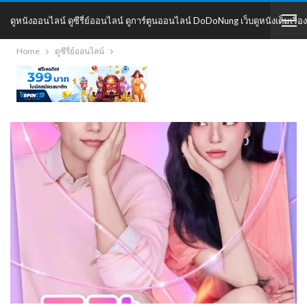
ดูหนังออนไลน์ ดูซีรี่ย์ออนไลน์ ดูการ์ตูนออนไลน์ DoDoNung เว็บดูหนังเต็มเรื่อง
Home
ดูซีรี่ย์ออนไลน์
DoDoNung