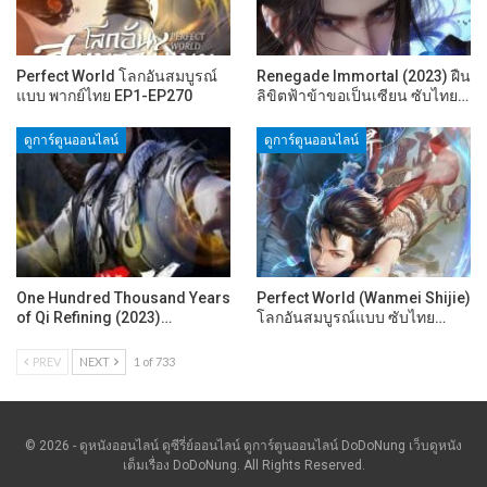
Perfect World โลกอันสมบูรณ์
Renegade Immortal (2023) ฝืน
แบบ พากย์ไทย EP1-EP270
ลิขิตฟ้าข้าขอเป็นเซียน ซับไทย…
ดูการ์ตูนออนไลน์
ดูการ์ตูนออนไลน์
One Hundred Thousand Years
Perfect World (Wanmei Shijie)
of Qi Refining (2023)…
โลกอันสมบูรณ์แบบ ซับไทย…
PREV
NEXT
1 of 733
© 2026 - ดูหนังออนไลน์ ดูซีรี่ย์ออนไลน์ ดูการ์ตูนออนไลน์ DoDoNung เว็บดูหนัง
เต็มเรื่อง DoDoNung. All Rights Reserved.