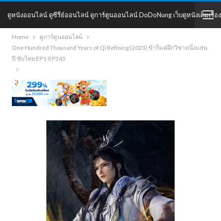
ดูหนังออนไลน์ ดูซีรี่ย์ออนไลน์ ดูการ์ตูนออนไลน์ DoDoNung เว็บดูหนังเต็มเรื่อง
Home
ดูการ์ตูนออนไลน์
DoDoNung
One Hundred Thousand Years of Qi Refining (2023) ข้าก็แค่ฝึกวิชาหนึ่งแสน
ปี ซับไทย EP1-EP345