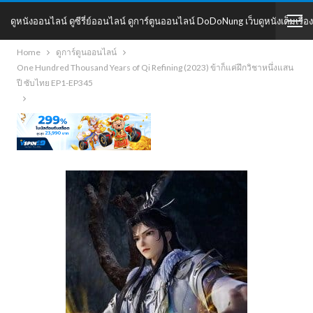
ดูหนังออนไลน์ ดูซีรี่ย์ออนไลน์ ดูการ์ตูนออนไลน์ DoDoNung เว็บดูหนังเต็มเรื่อง
Home
ดูการ์ตูนออนไลน์
DoDoNung
One Hundred Thousand Years of Qi Refining (2023) ข้าก็แค่ฝึกวิชาหนึ่งแสน
ปี ซับไทย EP1-EP345