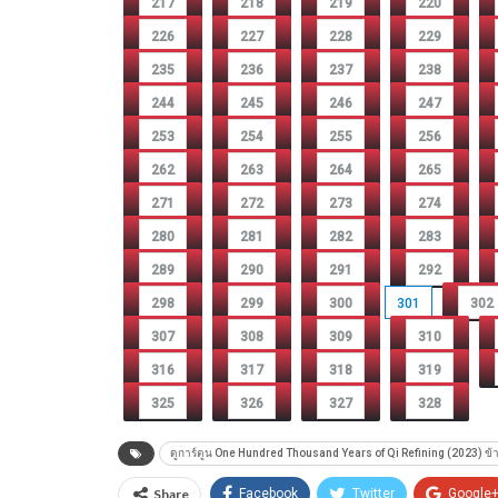
217
218
219
220
226
227
228
229
235
236
237
238
244
245
246
247
253
254
255
256
262
263
264
265
271
272
273
274
280
281
282
283
289
290
291
292
298
299
300
301
302
307
308
309
310
316
317
318
319
325
326
327
328
ดูการ์ตูน One Hundred Thousand Years of Qi Refining (2023) ข้าก
Share
Facebook
Twitter
Google