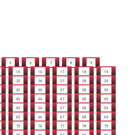
5
6
7
8
9
15
16
17
18
19
25
26
27
28
29
35
36
37
38
39
45
46
47
48
49
55
56
57
58
59
65
66
67
68
69
75
76
77
78
79