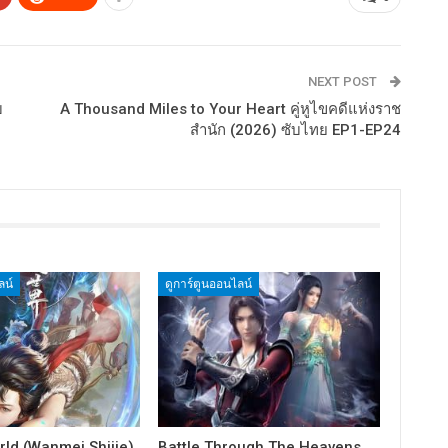
NEXT POST
บ
A Thousand Miles to Your Heart คู่หูไขคดีแห่งราช
สำนัก (2026) ซับไทย EP1-EP24
ลน์
ดูการ์ตูนออนไลน์
rld (Wanmei Shijie)
Battle Through The Heavens