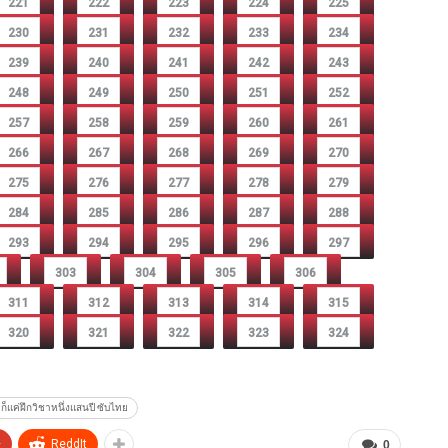
221
222
223
224
225
230
231
232
233
234
239
240
241
242
243
248
249
250
251
252
257
258
259
260
261
266
267
268
269
270
275
276
277
278
279
284
285
286
287
288
293
294
295
296
297
303
304
305
306
311
312
313
314
315
320
321
322
323
324
็แค่ฝึกวิชาหนึ่งแสนปี ซับไทย
+
ReddIt
0