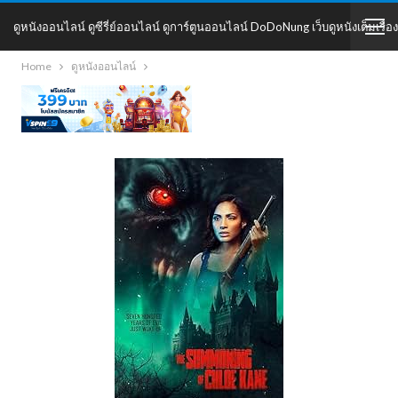
ดูหนังออนไลน์ ดูซีรี่ย์ออนไลน์ ดูการ์ตูนออนไลน์ DoDoNung เว็บดูหนังเต็มเรื่อง
Home
ดูหนังออนไลน์
DoDoNung