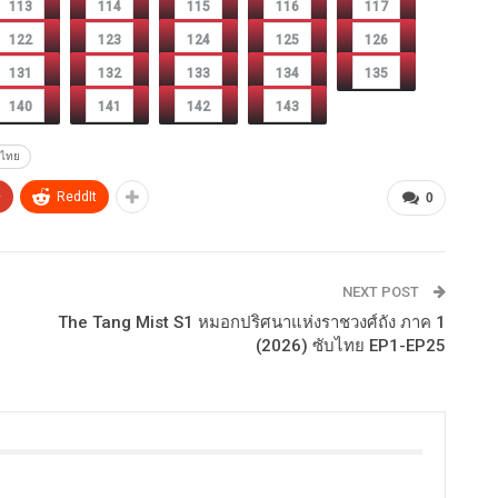
113
114
115
116
117
122
123
124
125
126
131
132
133
134
135
140
141
142
143
บไทย
+
ReddIt
0
NEXT POST
The Tang Mist S1 หมอกปริศนาแห่งราชวงศ์ถัง ภาค 1
(2026) ซับไทย EP1-EP25