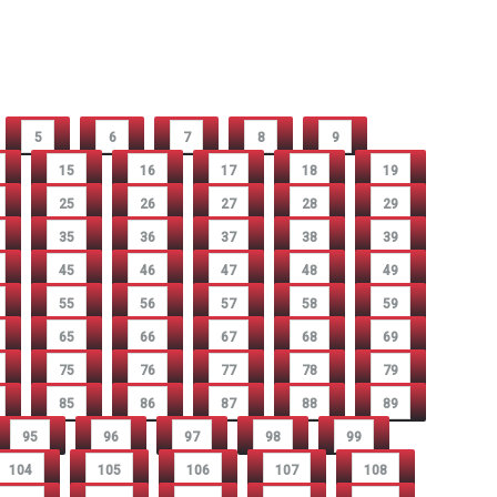
5
6
7
8
9
15
16
17
18
19
25
26
27
28
29
35
36
37
38
39
45
46
47
48
49
55
56
57
58
59
65
66
67
68
69
75
76
77
78
79
85
86
87
88
89
95
96
97
98
99
104
105
106
107
108