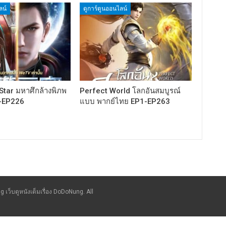
ลน์
ดูการ์ตูนออนไลน์
tar มหาศึกล้างพิภพ
Perfect World โลกอันสมบูรณ์
-EP226
แบบ พากย์ไทย EP1-EP263
g เว็บดูหนังเต็มเรื่อง DoDoNung. All