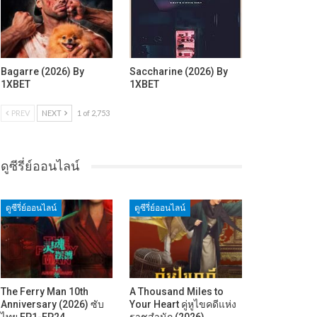
Bagarre (2026) By
Saccharine (2026) By
1XBET
1XBET
PREV
NEXT
1 of 2,753
ดูซีรี่ย์ออนไลน์
ดูซีรี่ย์ออนไลน์
ดูซีรี่ย์ออนไลน์
The Ferry Man 10th
A Thousand Miles to
Anniversary (2026) ซับ
Your Heart คู่หูไขคดีแห่ง
ไทย EP1-EP24
ราชสำนัก (2026)…