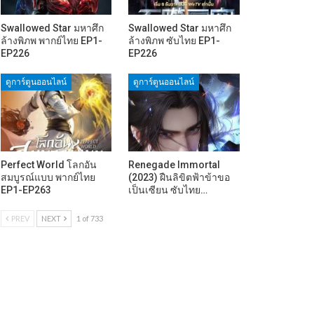
Swallowed Star มหาศึก
Swallowed Star มหาศึก
ล้างพิภพ พากย์ไทย EP1-
ล้างพิภพ ซับไทย EP1-
EP226
EP226
ดูการ์ตูนออนไลน์
ดูการ์ตูนออนไลน์
Perfect World โลกอัน
Renegade Immortal
สมบูรณ์แบบ พากย์ไทย
(2023) ฝืนลิขิตฟ้าข้าขอ
EP1-EP263
เป็นเซียน ซับไทย…
PREV
NEXT
1 of 733