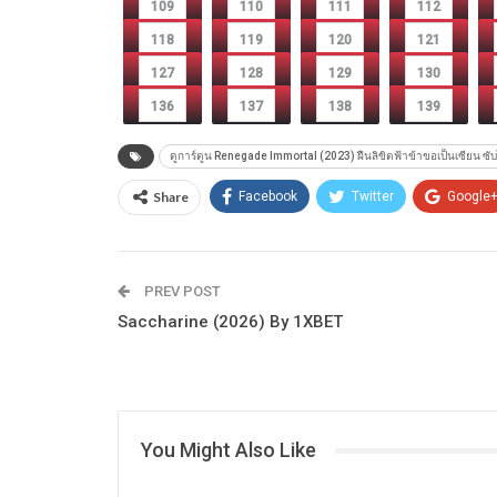
109
110
111
112
118
119
120
121
127
128
129
130
136
137
138
139
ดูการ์ตูน Renegade Immortal (2023) ฝืนลิขิตฟ้าข้าขอเป็นเซียน ซั
Share
Facebook
Twitter
Google
PREV POST
Saccharine (2026) By 1XBET
You Might Also Like