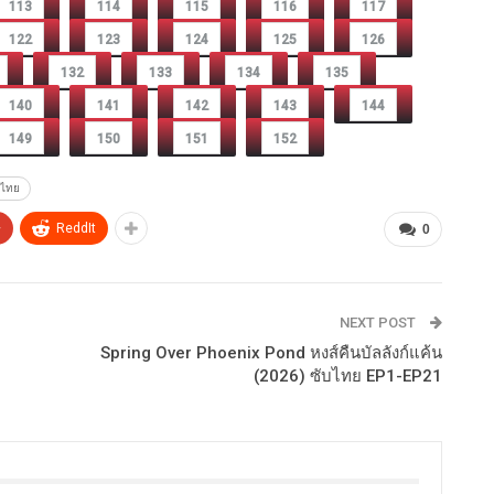
113
114
115
116
117
122
123
124
125
126
132
133
134
135
140
141
142
143
144
149
150
151
152
บไทย
+
ReddIt
0
NEXT POST
Spring Over Phoenix Pond หงส์คืนบัลลังก์แค้น
(2026) ซับไทย EP1-EP21