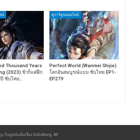
ลน์
ดูการ์ตูนออนไลน์
ed Thousand Years
Perfect World (Wanmei Shijie)
ng (2023) ข้าก็แค่ฝึก
โลกอันสมบูรณ์แบบ ซับไทย EP1-
นปี ซับไทย…
EP279
g เว็บดูหนังเต็มเรื่อง DoDoNung. All