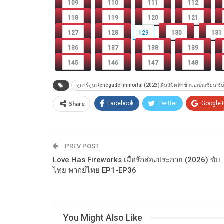
109
110
111
112
118
119
120
121
127
128
129
130
131
136
137
138
139
145
146
147
148
ดูการ์ตูน Renegade Immortal (2023) ฝืนลิขิตฟ้าข้าขอเป็นเซียน ซั
Share
Facebook
Twitter
Google
PREV POST
Love Has Fireworks เมื่อรักส่องประกาย (2026) ซับ
ไทย พากย์ไทย EP1-EP36
You Might Also Like