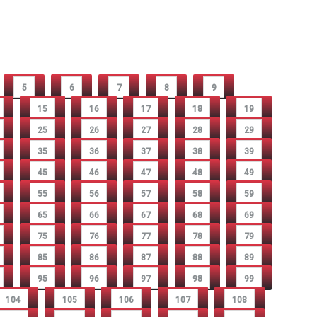
5
6
7
8
9
15
16
17
18
19
25
26
27
28
29
35
36
37
38
39
45
46
47
48
49
55
56
57
58
59
65
66
67
68
69
75
76
77
78
79
85
86
87
88
89
95
96
97
98
99
104
105
106
107
108