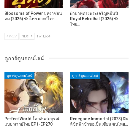
Blossoms of Power บุหงาซ่อน
ฝ่าบาททรงพระเจริญหมื่นปี
คม (2026) ซับไทย พากย์ไทย…
Royal Betrothal (2026) ซับ
ไทย…
PREV
NEXT
1 of 1,654
ดูการ์ตูนออนไลน์
ดูการ์ตูนออนไลน์
ดูการ์ตูนออนไลน์
Perfect World โลกอันสมบูรณ์
Renegade Immortal (2023) ฝืน
แบบ พากย์ไทย EP1-EP270
ลิขิตฟ้าข้าขอเป็นเซียน ซับไทย…