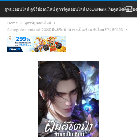
ดูหนังออนไลน์ ดูซีรี่ย์ออนไลน์ ดูการ์ตูนออนไลน์ DoDoNung เว็บดูหนังเต็มเรื่อง
Home
ดูการ์ตูนออนไลน์
DoDoNung
Renegade Immortal (2023) ฝืนลิขิตฟ้าข้าขอเป็นเซียน ซับไทย EP1-EP153