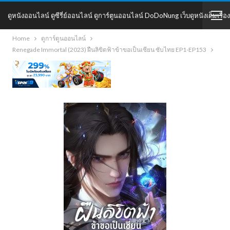
ดูหนังออนไลน์ ดูซีรี่ย์ออนไลน์ ดูการ์ตูนออนไลน์ DoDoNung เว็บดูหนังเต็มเรื่อง
Home
ดูการ์ตูนออนไลน์
DoDoNung
Renegade Immortal (2023) ฝืนลิขิตฟ้าข้าขอเป็นเซียน ซับไทย EP1-EP153