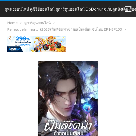
ดูหนังออนไลน์ ดูซีรี่ย์ออนไลน์ ดูการ์ตูนออนไลน์ DoDoNung เว็บดูหนังเต็มเรื่อง
Home
ดูการ์ตูนออนไลน์
DoDoNung
Renegade Immortal (2023) ฝืนลิขิตฟ้าข้าขอเป็นเซียน ซับไทย EP1-EP153