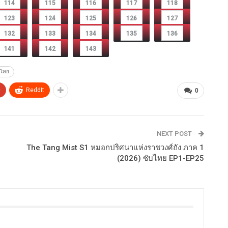
114
115
116
117
118
123
124
125
126
127
132
133
134
135
136
141
142
143
บไทย
+
ReddIt
0
NEXT POST
The Tang Mist S1 หมอกปริศนาแห่งราชวงศ์ถัง ภาค 1
(2026) ซับไทย EP1-EP25