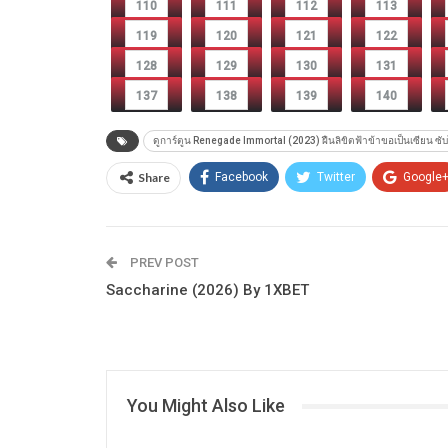
110
111
112
113
119
120
121
122
128
129
130
131
137
138
139
140
ดูการ์ตูน Renegade Immortal (2023) ฝืนลิขิตฟ้าข้าขอเป็นเซียน ซั
Share
Facebook
Twitter
Google
PREV POST
Saccharine (2026) By 1XBET
You Might Also Like