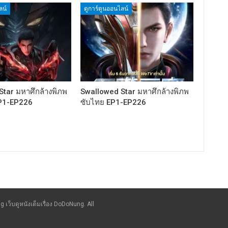
ลน์
ดูการ์ตูนออนไลน์
tar มหาศึกล้างพิภพ
Swallowed Star มหาศึกล้างพิภพ
P1-EP226
ซับไทย EP1-EP226
g เว็บดูหนังเต็มเรื่อง DoDoNung. All