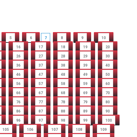
5
6
7
8
9
10
16
17
18
19
20
26
27
28
29
30
36
37
38
39
40
46
47
48
49
50
56
57
58
59
60
66
67
68
69
70
76
77
78
79
80
86
87
88
89
90
96
97
98
99
100
105
106
107
108
109