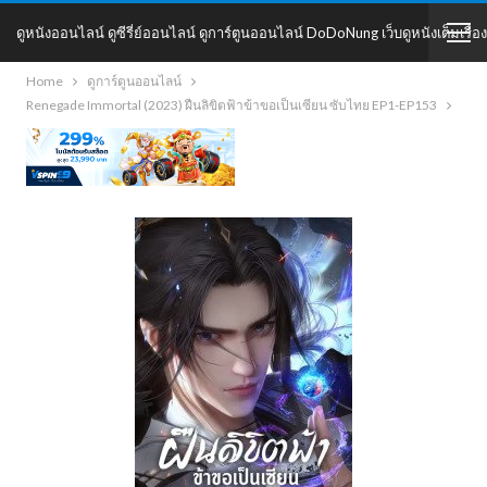
ดูหนังออนไลน์ ดูซีรี่ย์ออนไลน์ ดูการ์ตูนออนไลน์ DoDoNung เว็บดูหนังเต็มเรื่อง
Home
ดูการ์ตูนออนไลน์
DoDoNung
Renegade Immortal (2023) ฝืนลิขิตฟ้าข้าขอเป็นเซียน ซับไทย EP1-EP153