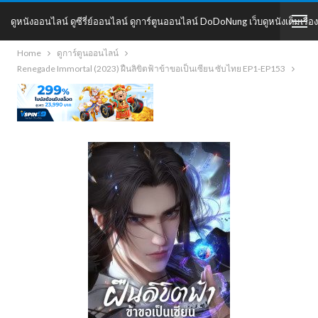
ดูหนังออนไลน์ ดูซีรี่ย์ออนไลน์ ดูการ์ตูนออนไลน์ DoDoNung เว็บดูหนังเต็มเรื่อง
Home
ดูการ์ตูนออนไลน์
DoDoNung
Renegade Immortal (2023) ฝืนลิขิตฟ้าข้าขอเป็นเซียน ซับไทย EP1-EP153