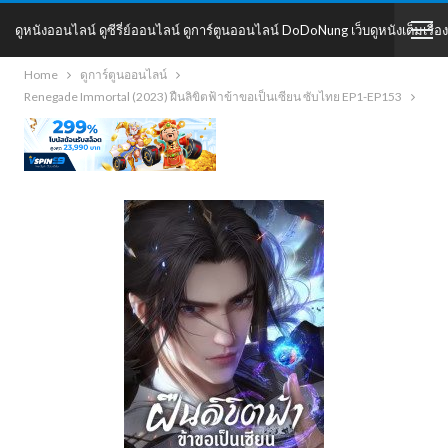
ดูหนังออนไลน์ ดูซีรี่ย์ออนไลน์ ดูการ์ตูนออนไลน์ DoDoNung เว็บดูหนังเต็มเรื่อง
Home
ดูการ์ตูนออนไลน์
DoDoNung
Renegade Immortal (2023) ฝืนลิขิตฟ้าข้าขอเป็นเซียน ซับไทย EP1-EP153