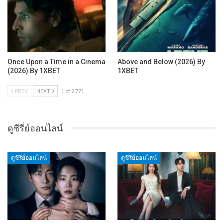
Once Upon a Time in a Cinema
Above and Below (2026) By
(2026) By 1XBET
1XBET
PREV
NEXT
1 of 2,771
ดูซีรี่ย์ออนไลน์
ดูซีรี่ย์ออนไลน์
ดูซีรี่ย์ออนไลน์