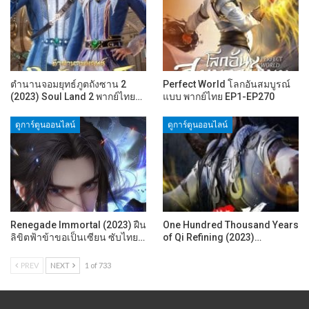
ตำนานจอมยุทธ์ภูตถังซาน 2
Perfect World โลกอันสมบูรณ์
(2023) Soul Land 2 พากย์ไทย…
แบบ พากย์ไทย EP1-EP270
ดูการ์ตูนออนไลน์
ดูการ์ตูนออนไลน์
Renegade Immortal (2023) ฝืน
One Hundred Thousand Years
ลิขิตฟ้าข้าขอเป็นเซียน ซับไทย…
of Qi Refining (2023)…
PREV
NEXT
1 of 733