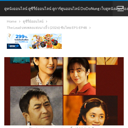
ดูหนังออนไลน์ ดูซีรี่ย์ออนไลน์ ดูการ์ตูนออนไลน์ DoDoNung เว็บดูหนังเต็มเรื่อง
Home
ดูซีรี่ย์ออนไลน์
DoDoNung
The Lead บทเพลงแห่งนางงิ้ว (2026) ซับไทย EP1-EP48