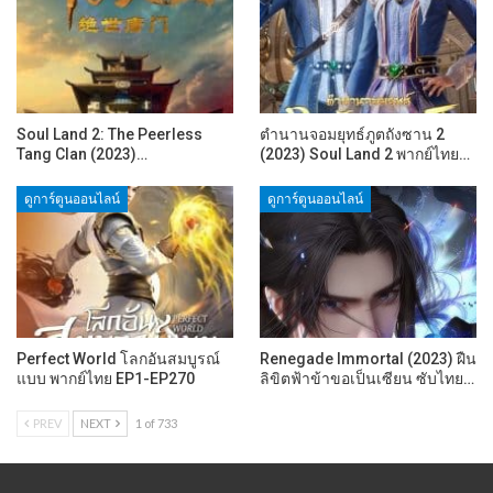
Soul Land 2: The Peerless
ตำนานจอมยุทธ์ภูตถังซาน 2
Tang Clan (2023)…
(2023) Soul Land 2 พากย์ไทย…
ดูการ์ตูนออนไลน์
ดูการ์ตูนออนไลน์
Perfect World โลกอันสมบูรณ์
Renegade Immortal (2023) ฝืน
แบบ พากย์ไทย EP1-EP270
ลิขิตฟ้าข้าขอเป็นเซียน ซับไทย…
PREV
NEXT
1 of 733