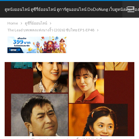
ดูหนังออนไลน์ ดูซีรี่ย์ออนไลน์ ดูการ์ตูนออนไลน์ DoDoNung เว็บดูหนังเต็มเรื่อง
Home
ดูซีรี่ย์ออนไลน์
DoDoNung
The Lead บทเพลงแห่งนางงิ้ว (2026) ซับไทย EP1-EP48