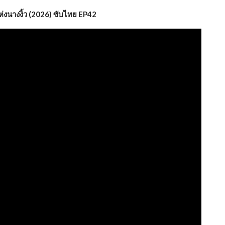
งนางงิ้ว (2026) ซับไทย EP42