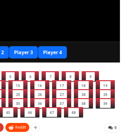
5
6
7
8
9
15
16
17
18
19
25
26
27
28
29
35
36
37
38
39
45
46
47
48
+
ReddIt
0