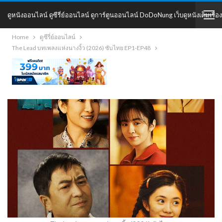
ดูหนังออนไลน์ ดูซีรี่ย์ออนไลน์ ดูการ์ตูนออนไลน์ DoDoNung เว็บดูหนังเต็มเรื่อง
Home
ดูซีรี่ย์ออนไลน์
DoDoNung
The Lead บทเพลงแห่งนางงิ้ว (2026) ซับไทย EP1-EP48