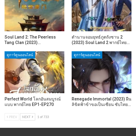
Soul Land 2: The Peerless
ตำนานจอมยุทธ์ภูตถังซาน 2
Tang Clan (2023)…
(2023) Soul Land 2 พากย์ไทย…
ดูการ์ตูนออนไลน์
ดูการ์ตูนออนไลน์
Perfect World โลกอันสมบูรณ์
Renegade Immortal (2023) ฝืน
แบบ พากย์ไทย EP1-EP270
ลิขิตฟ้าข้าขอเป็นเซียน ซับไทย…
PREV
NEXT
1 of 733