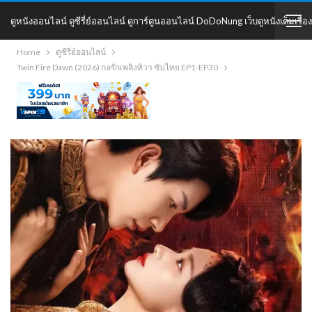
ดูหนังออนไลน์ ดูซีรี่ย์ออนไลน์ ดูการ์ตูนออนไลน์ DoDoNung เว็บดูหนังเต็มเรื่อง
Home
ดูซีรี่ย์ออนไลน์
DoDoNung
Twin Fire Dawn (2026) กลรักเพลิงทิวา ซับไทย EP1-EP30