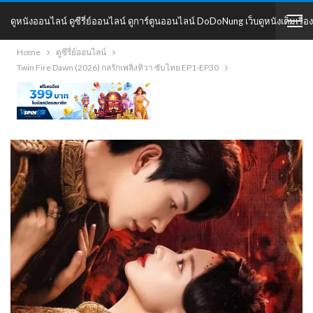
ดูหนังออนไลน์ ดูซีรี่ย์ออนไลน์ ดูการ์ตูนออนไลน์ DoDoNung เว็บดูหนังเต็มเรื่อง
Home
ดูซีรี่ย์ออนไลน์
DoDoNung
Twin Fire Dawn (2026) กลรักเพลิงทิวา ซับไทย EP1-EP30