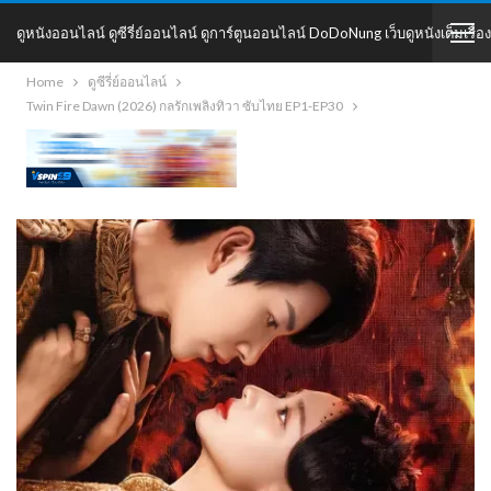
ดูหนังออนไลน์ ดูซีรี่ย์ออนไลน์ ดูการ์ตูนออนไลน์ DoDoNung เว็บดูหนังเต็มเรื่อง
Home
ดูซีรี่ย์ออนไลน์
DoDoNung
Twin Fire Dawn (2026) กลรักเพลิงทิวา ซับไทย EP1-EP30