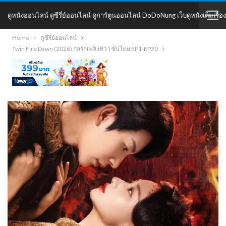
ดูหนังออนไลน์ ดูซีรี่ย์ออนไลน์ ดูการ์ตูนออนไลน์ DoDoNung เว็บดูหนังเต็มเรื่อง
Home
ดูซีรี่ย์ออนไลน์
DoDoNung
Twin Fire Dawn (2026) กลรักเพลิงทิวา ซับไทย EP1-EP30