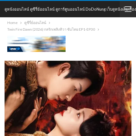
ดูหนังออนไลน์ ดูซีรี่ย์ออนไลน์ ดูการ์ตูนออนไลน์ DoDoNung เว็บดูหนังเต็มเรื่อง
Home
ดูซีรี่ย์ออนไลน์
DoDoNung
Twin Fire Dawn (2026) กลรักเพลิงทิวา ซับไทย EP1-EP30