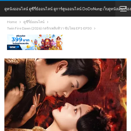
ดูหนังออนไลน์ ดูซีรี่ย์ออนไลน์ ดูการ์ตูนออนไลน์ DoDoNung เว็บดูหนังเต็มเรื่อง
Home
ดูซีรี่ย์ออนไลน์
DoDoNung
Twin Fire Dawn (2026) กลรักเพลิงทิวา ซับไทย EP1-EP30