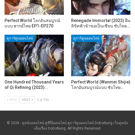
Perfect World โลกอันสมบูรณ์
Renegade Immortal (2023) ฝืน
แบบ พากย์ไทย EP1-EP270
ลิขิตฟ้าข้าขอเป็นเซียน ซับไทย…
ดูการ์ตูนออนไลน์
ดูการ์ตูนออนไลน์
One Hundred Thousand Years
Perfect World (Wanmei Shijie)
of Qi Refining (2023)…
โลกอันสมบูรณ์แบบ ซับไทย…
PREV
NEXT
1 of 733
© 2026 - ดูหนังออนไลน์ ดูซีรี่ย์ออนไลน์ ดูการ์ตูนออนไลน์ DoDoNung เว็บดูหนัง
เต็มเรื่อง DoDoNung. All Rights Reserved.