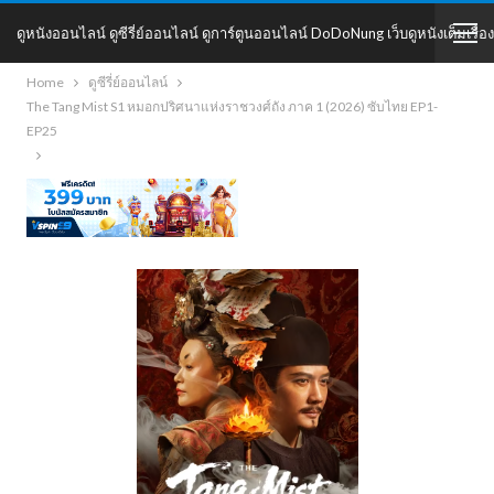
ดูหนังออนไลน์ ดูซีรี่ย์ออนไลน์ ดูการ์ตูนออนไลน์ DoDoNung เว็บดูหนังเต็มเรื่อง
Home
ดูซีรี่ย์ออนไลน์
DoDoNung
The Tang Mist S1 หมอกปริศนาแห่งราชวงศ์ถัง ภาค 1 (2026) ซับไทย EP1-
EP25