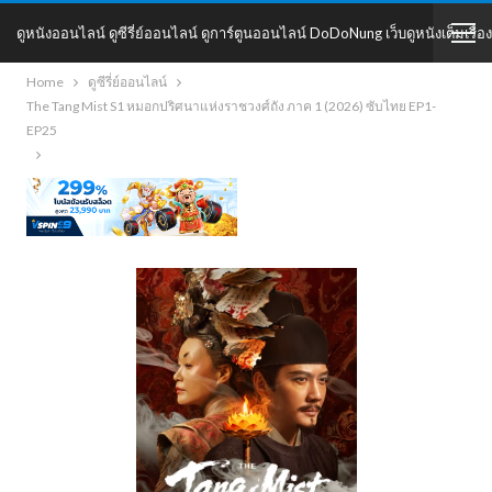
ดูหนังออนไลน์ ดูซีรี่ย์ออนไลน์ ดูการ์ตูนออนไลน์ DoDoNung เว็บดูหนังเต็มเรื่อง
Home
ดูซีรี่ย์ออนไลน์
DoDoNung
The Tang Mist S1 หมอกปริศนาแห่งราชวงศ์ถัง ภาค 1 (2026) ซับไทย EP1-
EP25