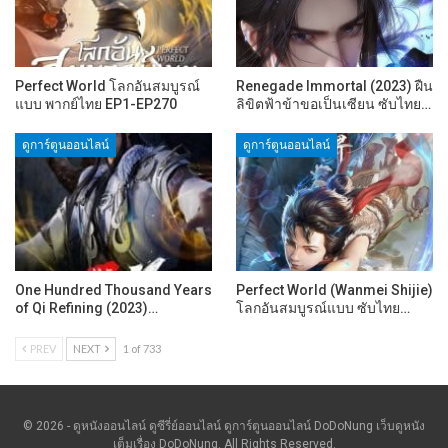
Perfect World โลกอันสมบูรณ์
Renegade Immortal (2023) ฝืน
แบบ พากย์ไทย EP1-EP270
ลิขิตฟ้าข้าขอเป็นเซียน ซับไทย…
ดูการ์ตูนออนไลน์
ดูการ์ตูนออนไลน์
One Hundred Thousand Years
Perfect World (Wanmei Shijie)
of Qi Refining (2023)…
โลกอันสมบูรณ์แบบ ซับไทย…
PREV
NEXT
1 of 733
© 2026 - ดูหนังออนไลน์ ดูซีรี่ย์ออนไลน์ ดูการ์ตูนออนไลน์ DoDoNung เว็บดูหนัง
เต็มเรื่อง DoDoNung. All Rights Reserved.